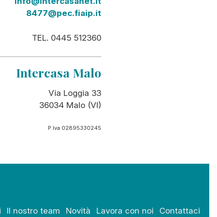
info@intercasanet.it
8477@pec.fiaip.it
TEL. 0445 512360
Intercasa Malo
Via Loggia 33
36034 Malo (VI)
P.Iva 02895330245
i
Il nostro team
Novità
Lavora con noi
Contattaci