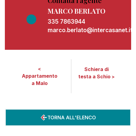
Contatta l'agente
MARCO BERLATO
335 7863944
marco.berlato@intercasanet.it
<
Schiera di
Appartamento
testa a Schio
>
a Malo
TORNA ALL'ELENCO