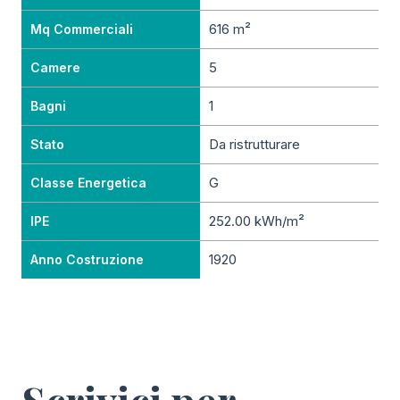
616 m²
Mq Commerciali
5
Camere
1
Bagni
Da ristrutturare
Stato
G
Classe Energetica
252.00 kWh/m²
IPE
1920
Anno Costruzione
Scrivici per