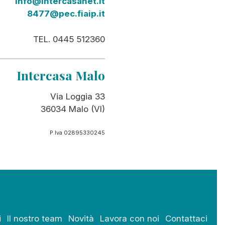
info@intercasanet.it
8477@pec.fiaip.it
TEL. 0445 512360
Intercasa Malo
Via Loggia 33
36034 Malo (VI)
P.Iva 02895330245
i
Il nostro team
Novità
Lavora con noi
Contattaci