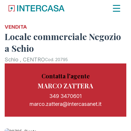
VENDITA
Locale commerciale Negozio
a Schio
Schio , CENTRO
Cod. 20795
Contatta l'agente
MARCO ZATTERA
349 3470601
marco.zattera@intercasanet.it