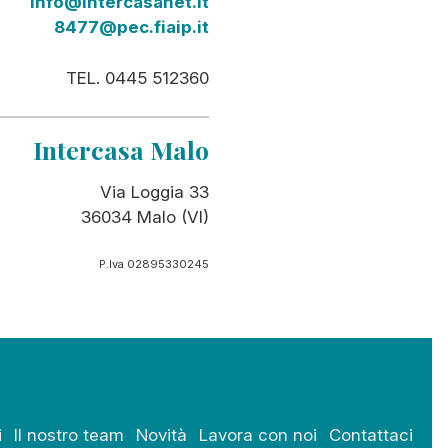
info@intercasanet.it
8477@pec.fiaip.it
TEL. 0445 512360
Intercasa Malo
Via Loggia 33
36034 Malo (VI)
P.Iva 02895330245
i
Il nostro team
Novità
Lavora con noi
Contattaci