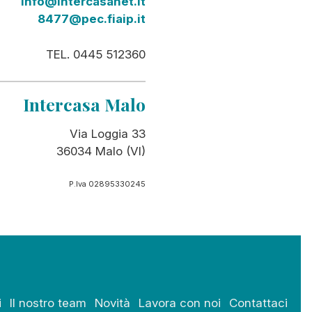
info@intercasanet.it
8477@pec.fiaip.it
TEL. 0445 512360
Intercasa Malo
Via Loggia 33
36034 Malo (VI)
P.Iva 02895330245
i
Il nostro team
Novità
Lavora con noi
Contattaci