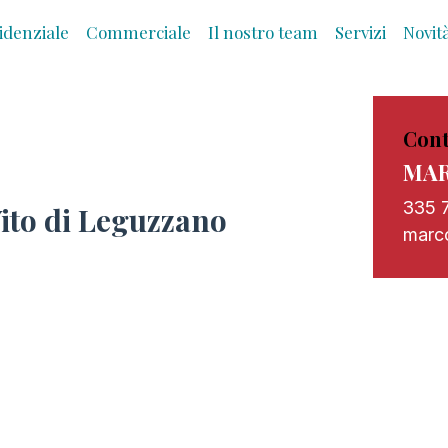
idenziale
Commerciale
Il nostro team
Servizi
Novit
Cont
MAR
335 
ito di Leguzzano
marco