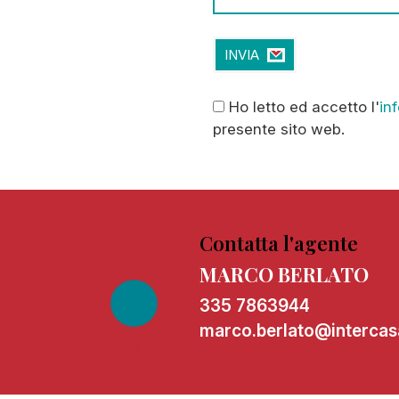
Ho
letto ed accetto l'
in
presente sito web.
Contatta l'agente
MARCO BERLATO
335 7863944
marco.berlato@intercasa