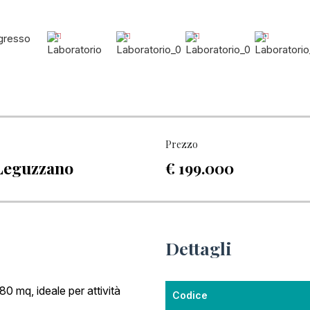
Prezzo
 Leguzzano
€ 199.000
Dettagli
0 mq, ideale per attività
Codice