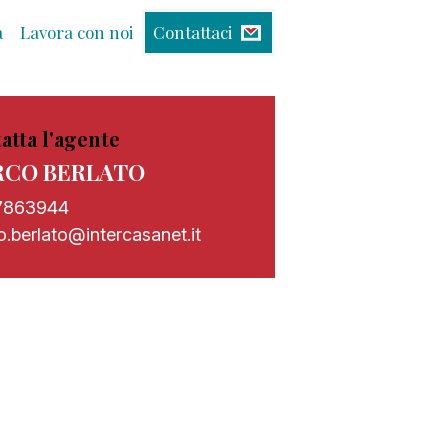
à
Lavora con noi
Contattaci
atta l'agente
CO BERLATO
7863944
.berlato@intercasanet.it